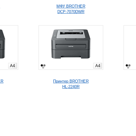
R
МФУ BROTHER
DCP-7070DWR
A4
A4
ER
Принтер BROTHER
HL-2240R