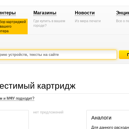
интеры
Магазины
Новости
Энци
Где купить в вашем
Из мира печати
Все о п
бор картриджей
городе?
 вашего
нтера
естимый картридж
ам и МФУ подходит?
нет предложений
Аналоги
Для данного расходн