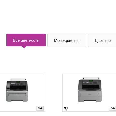
Все цветности
Монохромные
Цветные
A4
A4