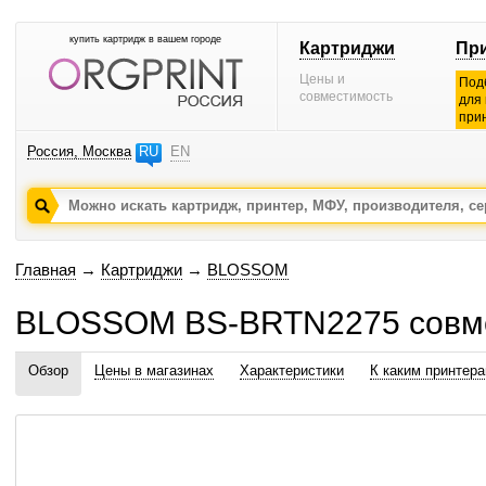
купить картридж в вашем городе
Картриджи
Пр
Цены и
Под
совместимость
для
при
Россия, Москва
RU
EN
Главная
→
Картриджи
→
BLOSSOM
BLOSSOM BS-BRTN2275 совм
Обзор
Цены в магазинах
Характеристики
К каким принтер