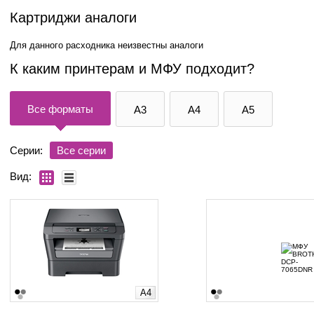
Картриджи аналоги
Для данного расходника неизвестны аналоги
К каким принтерам и МФУ подходит?
Все форматы
A3
A4
A5
Серии:
Все серии
Вид:
A4