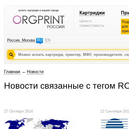
купить картридж в вашем городе
Картриджи
Пр
Цены и
Под
совместимость
для
при
Россия, Москва
RU
EN
Главная
→
Новости
Новости связанные с тегом 
27 Октября 2014
12 Сентября 201