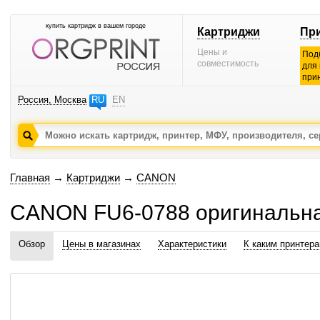
купить картридж в вашем городе
Картриджи
Пр
Цены и
Под
совместимость
для
при
Россия, Москва
RU
EN
Главная
→
Картриджи
→
CANON
CANON FU6-0788 оригинальн
Обзор
Цены в магазинах
Характеристики
К каким принтер