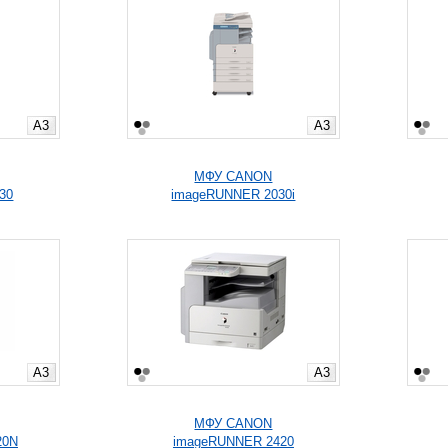
A3
A3
МФУ CANON
30
imageRUNNER 2030i
A3
A3
МФУ CANON
20N
imageRUNNER 2420