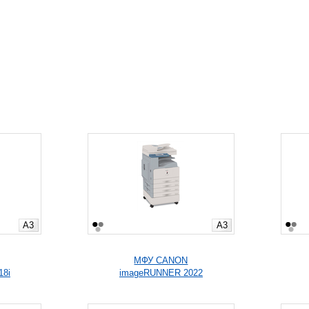
A3
A3
МФУ CANON
18i
imageRUNNER 2022