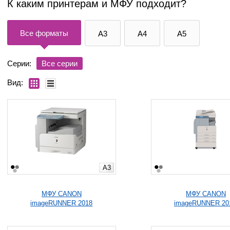
К каким принтерам и МФУ подходит?
Все форматы
A3
A4
A5
Серии:
Все серии
Вид:
A3
МФУ CANON
МФУ CANON
imageRUNNER 2018
imageRUNNER 20