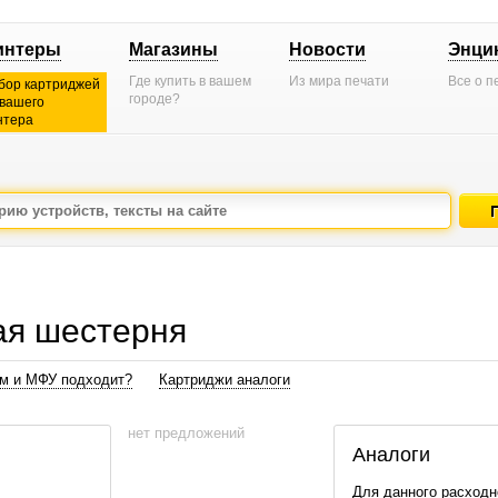
интеры
Магазины
Новости
Энци
Где купить в вашем
Из мира печати
Все о п
бор картриджей
городе?
 вашего
нтера
ая шестерня
ам и МФУ подходит?
Картриджи аналоги
нет предложений
Аналоги
Для данного расходн