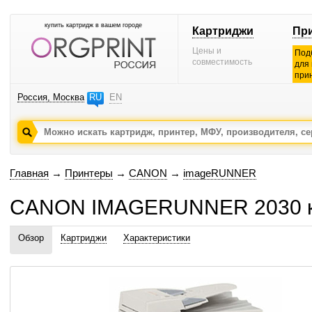
купить картридж в вашем городе
Картриджи
Пр
Цены и
Под
совместимость
для
при
Россия, Москва
RU
EN
Главная
→
Принтеры
→
CANON
→
imageRUNNER
CANON IMAGERUNNER 2030 к
Обзор
Картриджи
Характеристики