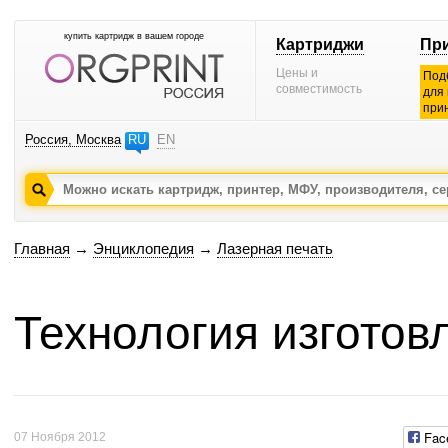
купить картридж в вашем городе
Картриджи
Пр
Цены и
Под
совместимость
для
при
Россия, Москва
RU
EN
Главная
→
Энциклопедия
→
Лазерная печать
Технология изготов
Fac
07 Ноября 2012