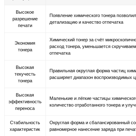
Высокое
Появление химического тонера позволило
разрешение
детализацию и качество отпечатка
печати
Химический тонер за счёт микроскопичн
Экономия
расход тонера, уменьшается скручиваем
тонера
отпечатка
Высокая
Правильная округлая форма частиц хими
текучесть
расширяет диапазон воспроизводимых цв
тонера
Высокая
Маленькие и лёгкие частицы химическог
эффективность
количество отработанного тонера и улу
переноса
Стабильность
Округлая форма и сбалансированный сос
характеристик
равномерное нанесение заряда при печа