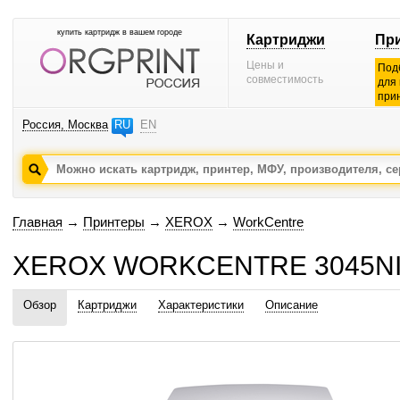
купить картридж в вашем городе
Картриджи
Пр
Цены и
Под
совместимость
для
при
Россия, Москва
RU
EN
Главная
→
Принтеры
→
XEROX
→
WorkCentre
XEROX WORKCENTRE 3045NI 
Обзор
Картриджи
Характеристики
Описание