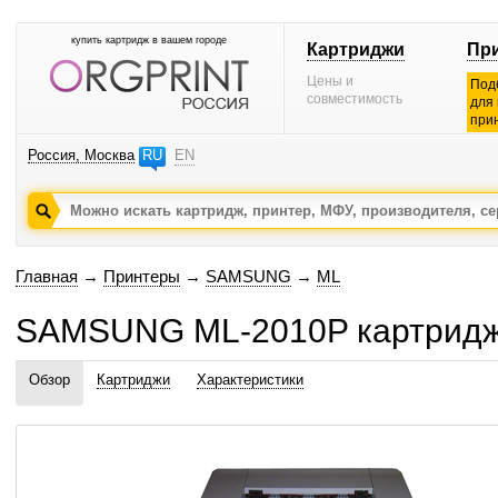
купить картридж в вашем городе
Картриджи
Пр
Цены и
Под
совместимость
для
при
Россия, Москва
RU
EN
Главная
→
Принтеры
→
SAMSUNG
→
ML
SAMSUNG ML-2010P картридж
Обзор
Картриджи
Характеристики