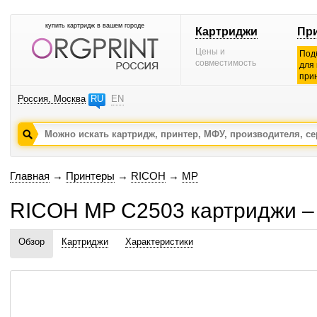
купить картридж в вашем городе
Картриджи
Пр
Цены и
Под
совместимость
для
при
Россия, Москва
RU
EN
Главная
→
Принтеры
→
RICOH
→
MP
RICOH MP C2503 картриджи –
Обзор
Картриджи
Характеристики