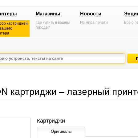
интеры
Магазины
Новости
Энци
Где купить в вашем
Из мира печати
Все о п
бор картриджей
городе?
 вашего
нтера
 картриджи – лазерный принт
Картриджи
Оригиналы