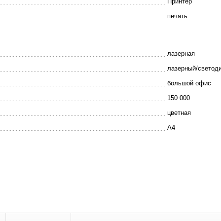
Принтер
печать
лазерная
лазерный/светод
большой офис
150 000
цветная
A4