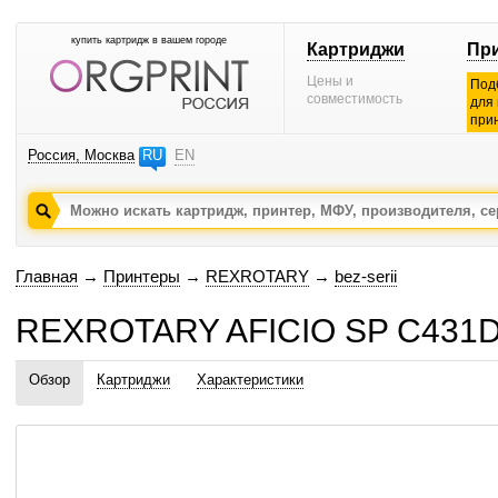
купить картридж в вашем городе
Картриджи
Пр
Цены и
Под
совместимость
для
при
Россия, Москва
RU
EN
Главная
→
Принтеры
→
REXROTARY
→
bez-serii
REXROTARY AFICIO SP C431DN
Обзор
Картриджи
Характеристики