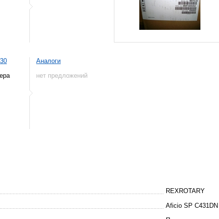
430
Аналоги
ера
нет предложений
REXROTARY
Aficio SP C431DN