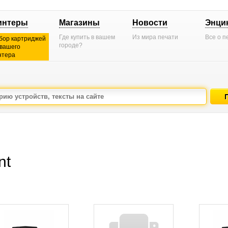
интеры
Магазины
Новости
Энци
Где купить в вашем
Из мира печати
Все о п
бор картриджей
городе?
 вашего
нтера
nt