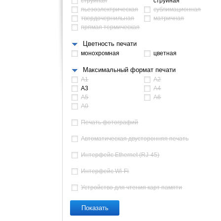
струйная
струйная
пьезоэлектрическая
сублимационная
твердочернильная
матричная
прямая термическая
Цветность печати
монохромная
цветная
Максимальный формат печати
A1
A2
A3
A4
A5
A6
A0
Печать фотографий
Автоматическая двусторонняя печать
Интерфейс Ethernet (RJ-45)
Интерфейс Wi-Fi
Устройство для чтения карт памяти
Показать