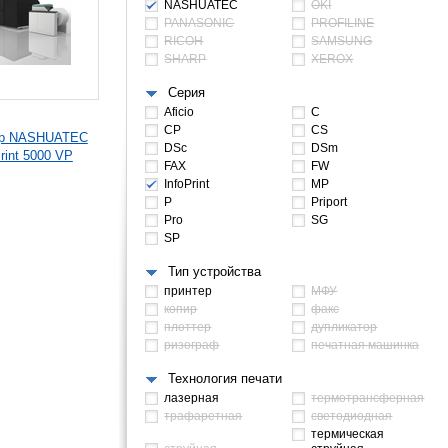
NASHUATEC
OKI
PANASONIC
PROFILINE
RICOH
SAMSUNG
SHARP
XEROX
Серия
Aficio
C
CP
CS
ер NASHUATEC
DSc
DSm
Print 5000 VP
FAX
FW
InfoPrint
MP
P
Priport
Pro
SG
SP
Тип устройства
принтер
МФУ
копир
факс
плоттер
дупликатор
ризограф
печатная машинка
Технология печати
лазерная
термотрансферная
трафаретная
светодиодная
термическая