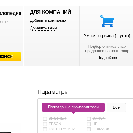
ДЛЯ КОМПАНИЙ
клопедия
Добавить компанию
ечати
Добавить цены
Умная корзина
(Пусто)
Подбор оптимальных
продавцов на ваш товар
Подробнее
Параметры
Популярные производители
Все
BROTHER
CANON
EPSON
HP
KYOCERA-MITA
LEXMARK