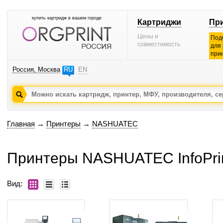
купить картридж в вашем городе
Картриджи
Пр
Цены и
Под
совместимость
для
при
Россия, Москва
RU
EN
Главная
→
Принтеры
→
NASHUATEC
Принтеры NASHUATEC InfoPri
Вид: