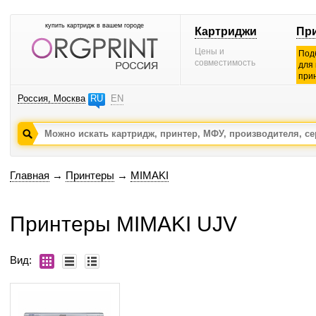
купить картридж в вашем городе
Картриджи
Пр
Цены и
Под
совместимость
для
при
Россия, Москва
RU
EN
Главная
→
Принтеры
→
MIMAKI
Принтеры MIMAKI UJV
Вид: