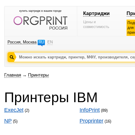
купить картридж в вашем городе
Картриджи
Пр
Цены и
Под
совместимость
для
при
Россия, Москва
RU
EN
Главная
→
Принтеры
Принтеры IBM
ExecJet
InfoPrint
(2)
(89)
NP
Proprinter
(5)
(16)