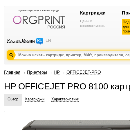
купить картридж в вашем городе
Картриджи
Пр
Цены и
Под
совместимость
для
при
Россия, Москва
RU
EN
Главная
→
Принтеры
→
HP
→
OFFICEJET-PRO
HP OFFICEJET PRO 8100 карт
Обзор
Картриджи
Характеристики