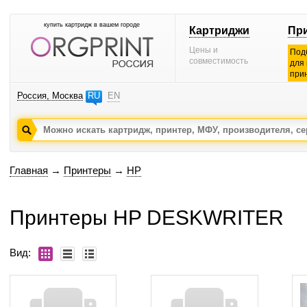
купить картридж в вашем городе
Картриджи
Пр
Цены и
Под
совместимость
для
при
Россия, Москва
RU
EN
Главная
→
Принтеры
→
HP
Принтеры HP DESKWRITER
Вид: