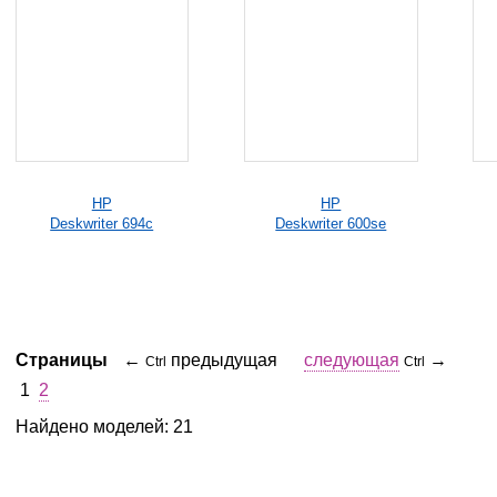
HP
HP
Deskwriter 694c
Deskwriter 600se
Страницы
←
предыдущая
следующая
→
Ctrl
Ctrl
1
2
Найдено моделей: 21