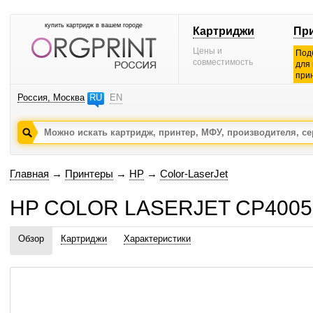
купить картридж в вашем городе
Картриджи
Пр
Цены и
Под
совместимость
для
при
Россия, Москва
RU
EN
Главная
→
Принтеры
→
HP
→
Color-LaserJet
HP COLOR LASERJET CP4005 
Обзор
Картриджи
Характеристики