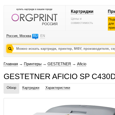
купить картридж в вашем городе
Картриджи
Пр
Цены и
Под
совместимость
для
при
Россия, Москва
RU
EN
Главная
→
Принтеры
→
GESTETNER
→
Aficio
GESTETNER AFICIO SP C430DN
Обзор
Картриджи
Характеристики