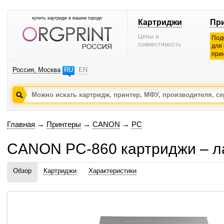
купить картридж в вашем городе
Картриджи
Пр
Цены и
Под
совместимость
для
при
Россия, Москва
RU
EN
Главная
→
Принтеры
→
CANON
→
PC
CANON PC-860 картриджи – л
Обзор
Картриджи
Характеристики