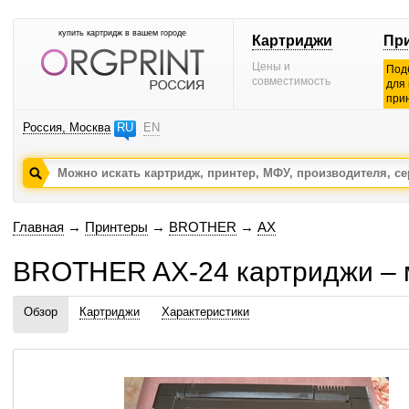
купить картридж в вашем городе
Картриджи
Пр
Цены и
Под
совместимость
для
при
Россия, Москва
RU
EN
Главная
→
Принтеры
→
BROTHER
→
AX
BROTHER AX-24 картриджи –
Обзор
Картриджи
Характеристики