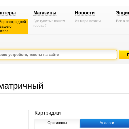
интеры
Магазины
Новости
Энци
Где купить в вашем
Из мира печати
Все о п
бор картриджей
городе?
 вашего
нтера
 матричный
Картриджи
Оригиналы
Аналоги