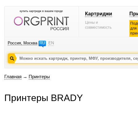
купить картридж в вашем городе
Картриджи
Пр
Цены и
Под
совместимость
для
при
Россия, Москва
RU
EN
Главная
→
Принтеры
Принтеры BRADY