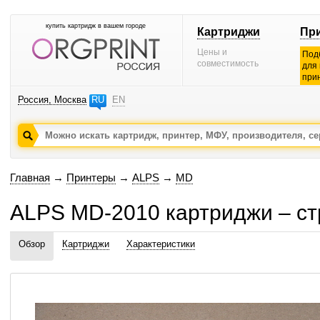
купить картридж в вашем городе
Картриджи
Пр
Цены и
Под
совместимость
для
при
Россия, Москва
RU
EN
Главная
→
Принтеры
→
ALPS
→
MD
ALPS MD-2010 картриджи – ст
Обзор
Картриджи
Характеристики