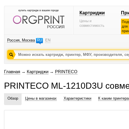
купить картридж в вашем городе
Картриджи
Пр
Цены и
Под
совместимость
для
при
Россия, Москва
RU
EN
Главная
→
Картриджи
→
PRINTECO
PRINTECO ML-1210D3U совме
Обзор
Цены в магазинах
Характеристики
К каким принтер