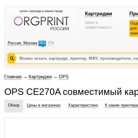
купить картридж в вашем городе
Картриджи
Пр
Цены и
Под
совместимость
для
при
Россия, Москва
RU
EN
Главная
→
Картриджи
→
OPS
OPS CE270A совместимый ка
Обзор
Цены в магазинах
Характеристики
К каким принтер