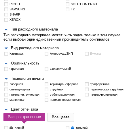
RICOH
SOLUTION PRINT
SAMSUNG
T2
SHARP
XEROX
Тип расходного материала
Тип расходного материала может быть задан только в том случае,
если выбран один единственный производитель оригиналов.
Вид расходного материала
Картридж
Аксессуар/ЗИП
Бумага
Оригинальность
Оригинал
Совместимый
Технология печати
лазерная
термотрансферная
трафаретная
светодиодная
струйная
термическая струйная
пьезоэлектрическая
сублимационная
твердочернильная
матричная
прямая термическая
Цвет отпечатка
Распространенные
Все цвета
серый
голубой