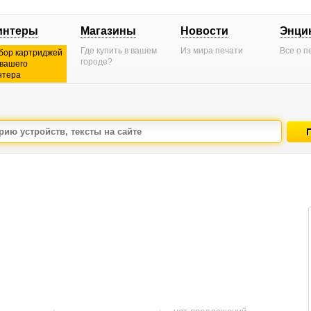
интеры
Магазины
Новости
Энци
Где купить в вашем
Из мира печати
Все о п
бор картриджей
городе?
 вашего
нтера