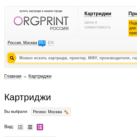
купить картридж в вашем городе
Картриджи
Пр
Цены и
Под
совместимость
для
при
Россия, Москва
RU
EN
Главная
→
Картриджи
Картриджи
Вы выбрали:
Регион: Москва
Вид: