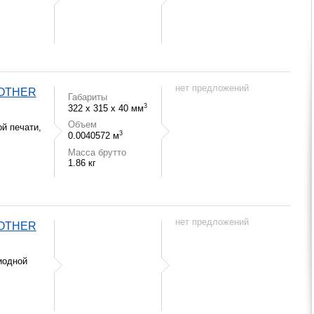
нет предложений
ROTHER
Габариты
3
322 x 315 x 40 мм
Объем
й печати,
3
0.0040572 м
Масса брутто
1.86 кг
нет предложений
ROTHER
иодной