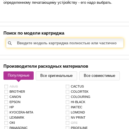
определенному печатающему устройству - его надо выбрать.
Поиск по модели картриджа
Производители расходных материалов
Популярные
Все оригинальные
Все совместимые
ASUS
CACTUS
BROTHER
COLORTEK
CANON
COLOURING
EPSON
HI-BLACK
HP
INKTEC
KYOCERA-MITA
LOMOND
LEXMARK
NV PRINT
OKI
OPS
PANASONIC
PROFILINE