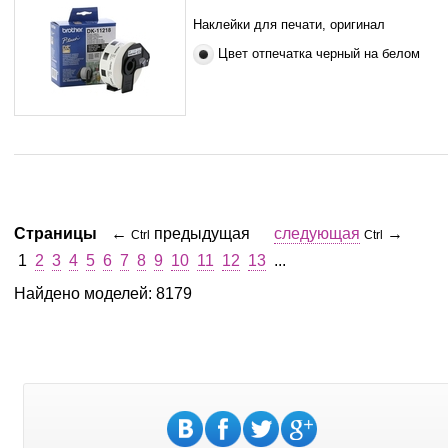
Наклейки для печати, оригинал
Цвет отпечатка черный на белом
Страницы
←
предыдущая
следующая
→
Ctrl
Ctrl
1
2
3
4
5
6
7
8
9
10
11
12
13
...
Найдено моделей: 8179