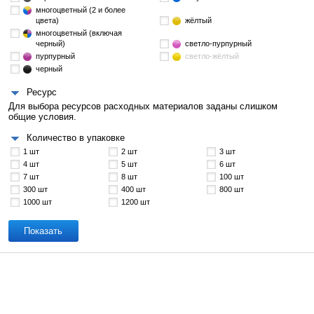
многоцветный (2 и более
цвета)
жёлтый
многоцветный (включая
черный)
светло-пурпурный
пурпурный
светло-жёлтый
черный
Ресурс
Для выбора ресурсов расходных материалов заданы слишком
общие условия.
Количество в упаковке
1 шт
2 шт
3 шт
4 шт
5 шт
6 шт
7 шт
8 шт
100 шт
300 шт
400 шт
800 шт
1000 шт
1200 шт
Показать