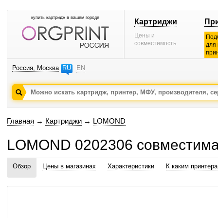
купить картридж в вашем городе
Картриджи
Пр
Цены и
Под
совместимость
для
при
Россия, Москва
RU
EN
Главная
→
Картриджи
→
LOMOND
LOMOND 0202306 совместима
Обзор
Цены в магазинах
Характеристики
К каким принтер