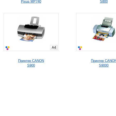
Pixus MP740
S800
A4
Принтер CANON
Принтер CANO
S900
S9000