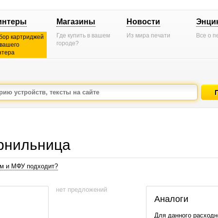
интеры
Магазины
Новости
Энци
Где купить в вашем
Из мира печати
Все о п
бор картриджей
городе?
 вашего
нтера
рнильница
ам и МФУ подходит?
нет предложений
Аналоги
Для данного расходн