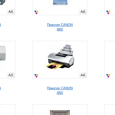
A4
A4
N
Принтер CANON
i860
A3
A4
N
Принтер CANON
i950