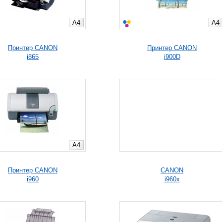
A4
A4
Принтер CANON
Принтер CANON
i865
i900D
A4
Принтер CANON
CANON
i960
i960x