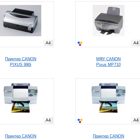
A4
A4
Принтер CANON
МФУ CANON
PIXUS 990i
Pixus MP710
A4
A4
Принтер CANON
Принтер CANON