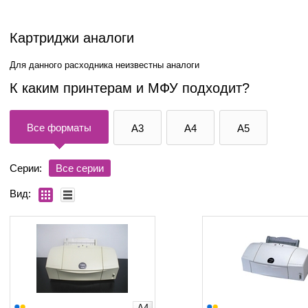
Картриджи аналоги
Для данного расходника неизвестны аналоги
К каким принтерам и МФУ подходит?
Все форматы
A3
A4
A5
Серии:
Все серии
Вид:
A4