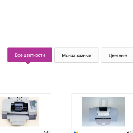
Все цветности
Монохромные
Цветные
A4
A4