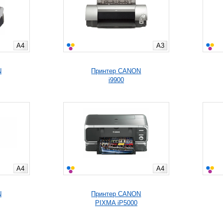
A4
A3
N
Принтер CANON
i9900
A4
A4
N
Принтер CANON
PIXMA iP5000