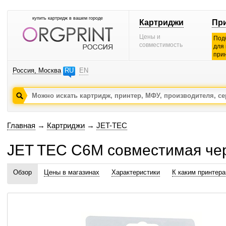
купить картридж в вашем городе
Картриджи
Пр
Цены и
Под
совместимость
для
при
Россия, Москва
RU
EN
Главная
→
Картриджи
→
JET-TEC
JET TEC C6M совместимая че
Обзор
Цены в магазинах
Характеристики
К каким принтер