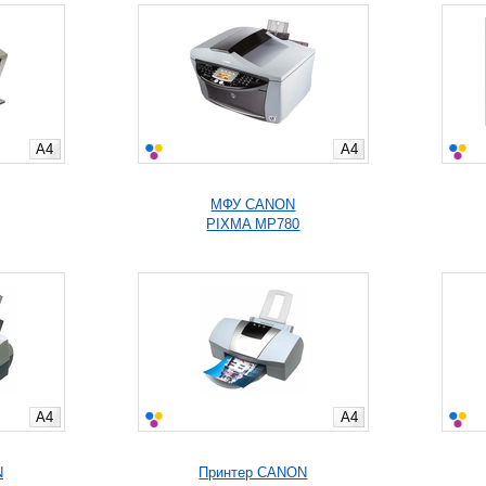
A4
A4
МФУ CANON
PIXMA MP780
A4
A4
N
Принтер CANON