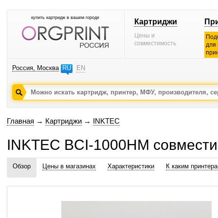
купить картридж в вашем городе
Картриджи
Пр
Цены и
Под
совместимость
для
при
Россия, Москва
RU
EN
Главная
→
Картриджи
→
INKTEC
INKTEC BCI-1000HM совмести
Обзор
Цены в магазинах
Характеристики
К каким принтер