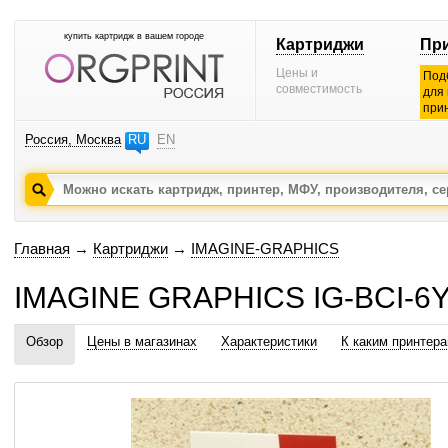
купить картридж в вашем городе
Картриджи
Пр
Цены и
Под
совместимость
для
при
Россия, Москва
RU
EN
Главная
→
Картриджи
→
IMAGINE-GRAPHICS
IMAGINE GRAPHICS IG-BCI-6Y
Обзор
Цены в магазинах
Характеристики
К каким принтер