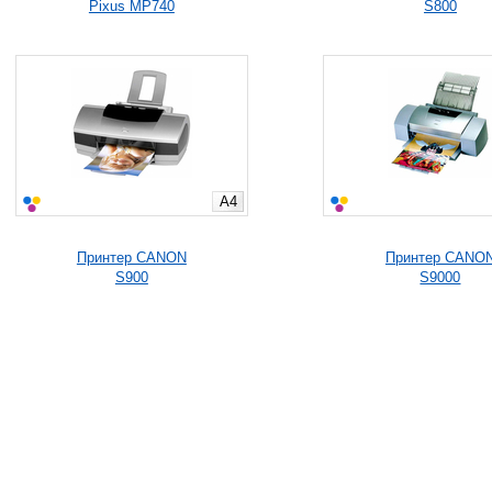
Pixus MP740
S800
A4
Принтер CANON
Принтер CANO
S900
S9000