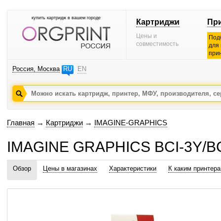
купить картридж в вашем городе
Картриджи
Пр
Цены и
Под
совместимость
для
при
Россия, Москва
RU
EN
Главная
→
Картриджи
→
IMAGINE-GRAPHICS
IMAGINE GRAPHICS BCI-3Y/BC
Обзор
Цены в магазинах
Характеристики
К каким принтер