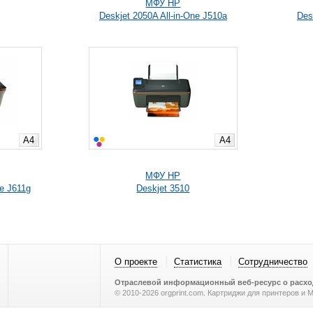
МФУ HP
Deskjet 2050A All-in-One J510a
Desk
A4
A4
МФУ HP
ne J611g
Deskjet 3510
О проекте
Статистика
Сотрудничество
Отраслевой информационный веб-ресурс о расход
© 2010-2026 orgprint.com. Картриджи для принтеров и