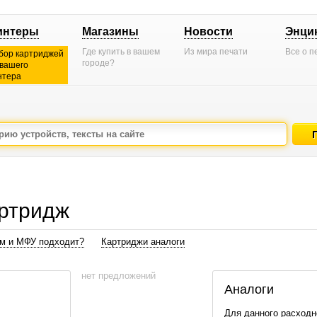
интеры
Магазины
Новости
Энци
Где купить в вашем
Из мира печати
Все о п
бор картриджей
городе?
 вашего
нтера
ртридж
ам и МФУ подходит?
Картриджи аналоги
нет предложений
Аналоги
Для данного расходн