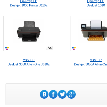
Принтер HP
Принтер HP
Deskjet 1000 Printer J110a
Deskjet 1010
A4
МФУ HP
МФУ HP
Deskjet 3050 All-in-One J610a
Deskjet 3050A All-in-O