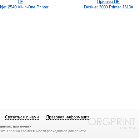
HP
Принтер HP
jet 2540 All-in-One Printer
Deskjet 3000 Printer J310a
Связаться с нами
Правовая информация
никах для печати.
 МФУ. Таблица совместимости расходников для печати.