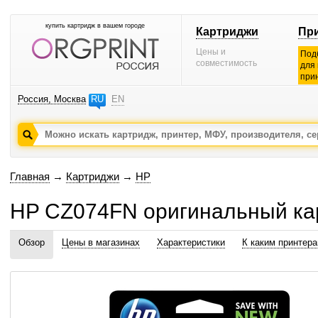
купить картридж в вашем городе
Картриджи
Пр
Цены и
Под
совместимость
для
при
Россия, Москва
RU
EN
Главная
→
Картриджи
→
HP
HP CZ074FN оригинальный ка
Обзор
Цены в магазинах
Характеристики
К каким принтер