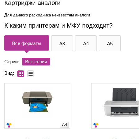
Картриджи аналоги
Для данного расходника неизвестны аналоги
К каким принтерам и МФУ подходит?
Все форматы
A3
A4
A5
Серии:
Все серии
Вид:
A4