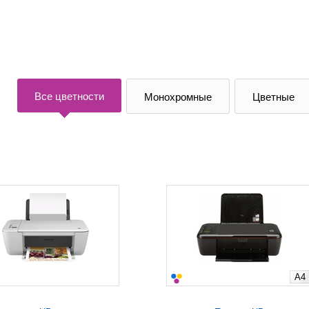
Все цветности
Монохромные
Цветные
A4