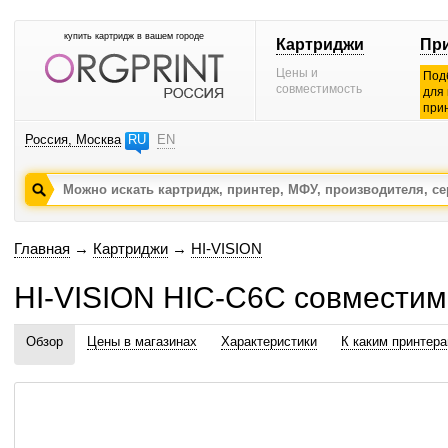
купить картридж в вашем городе
Картриджи
Пр
Цены и
Под
совместимость
для
при
Россия, Москва
RU
EN
Главная
→
Картриджи
→
HI-VISION
HI-VISION HIC-C6C совмести
Обзор
Цены в магазинах
Характеристики
К каким принтер