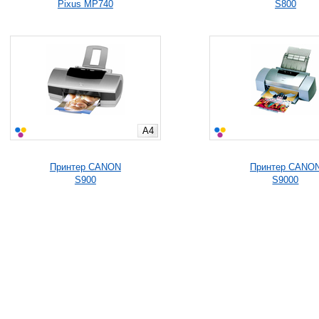
Pixus MP740
S800
A4
Принтер CANON
Принтер CANO
S900
S9000