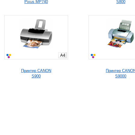
Pixus MP740
S800
A4
Принтер CANON
Принтер CANO
S900
S9000