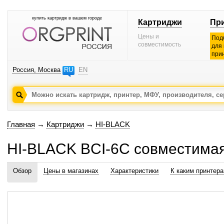
купить картридж в вашем городе
Картриджи
Пр
Цены и
Под
совместимость
для
при
Россия, Москва
RU
EN
Главная
→
Картриджи
→
HI-BLACK
HI-BLACK BCI-6C совместима
Обзор
Цены в магазинах
Характеристики
К каким принтер