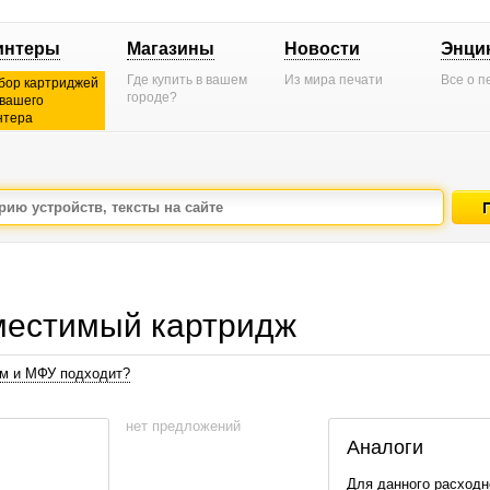
интеры
Магазины
Новости
Энци
Где купить в вашем
Из мира печати
Все о п
бор картриджей
городе?
 вашего
нтера
местимый картридж
ам и МФУ подходит?
нет предложений
Аналоги
Для данного расходн