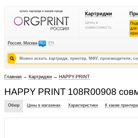
купить картридж в вашем городе
Картриджи
Пр
Цены и
Под
совместимость
для
при
Россия, Москва
RU
EN
Главная
→
Картриджи
→
HAPPY-PRINT
HAPPY PRINT 108R00908 сов
Обзор
Цены в магазинах
Характеристики
К каким принтер