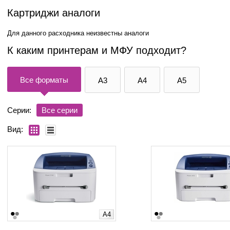
Картриджи аналоги
Для данного расходника неизвестны аналоги
К каким принтерам и МФУ подходит?
Все форматы
A3
A4
A5
Серии:
Все серии
Вид:
A4