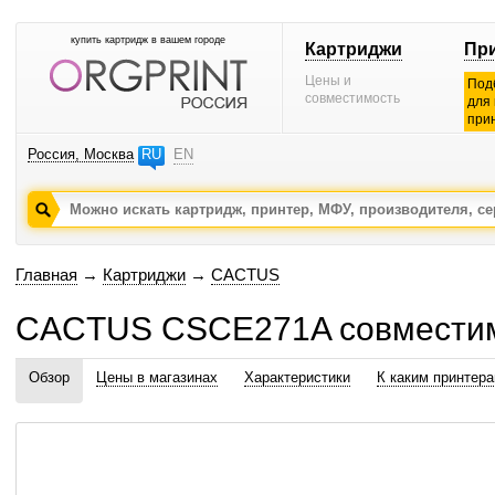
купить картридж в вашем городе
Картриджи
Пр
Цены и
Под
совместимость
для
при
Россия, Москва
RU
EN
Главная
→
Картриджи
→
CACTUS
CACTUS CSCE271A совмести
Обзор
Цены в магазинах
Характеристики
К каким принтер