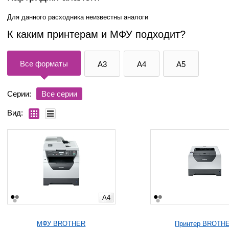
Для данного расходника неизвестны аналоги
К каким принтерам и МФУ подходит?
Все форматы
A3
A4
A5
Серии:
Все серии
Вид:
A4
МФУ BROTHER
Принтер BROTH