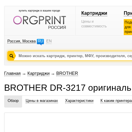
купить картридж в вашем городе
Картриджи
Пр
Цены и
Под
совместимость
для
при
Россия, Москва
RU
EN
Главная
→
Картриджи
→
BROTHER
BROTHER DR-3217 оригиналь
Обзор
Цены в магазинах
Характеристики
К каким принтер