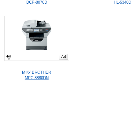
DCP-8070D
HL-5340D
A4
МФУ BROTHER
MFC-8880DN