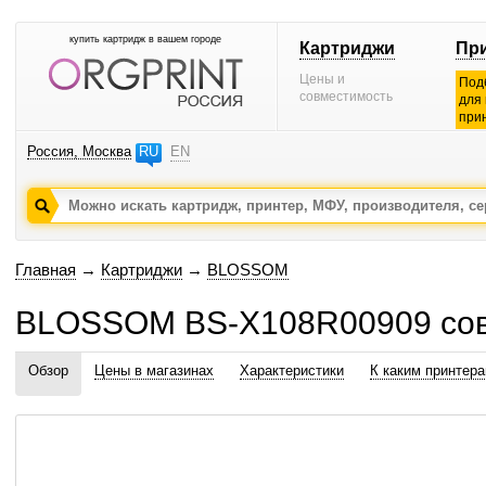
купить картридж в вашем городе
Картриджи
Пр
Цены и
Под
совместимость
для
при
Россия, Москва
RU
EN
Главная
→
Картриджи
→
BLOSSOM
BLOSSOM BS-X108R00909 сов
Обзор
Цены в магазинах
Характеристики
К каким принтер