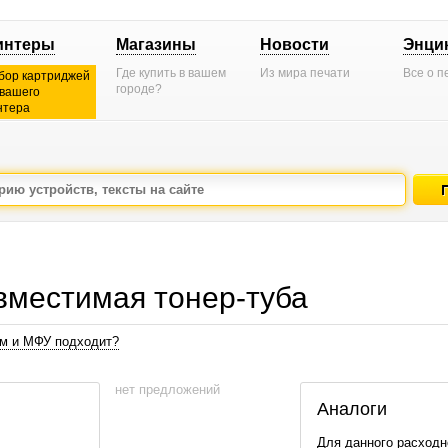
интеры
Магазины
Новости
Энци
Где купить в вашем
Из мира печати
Все о п
бор картриджей
городе?
 вашего
нтера
местимая тонер-туба
ам и МФУ подходит?
нет предложений
Аналоги
Для данного расходн