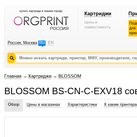
купить картридж в вашем городе
Картриджи
Пр
Цены и
Под
совместимость
для
при
Россия, Москва
RU
EN
Главная
→
Картриджи
→
BLOSSOM
BLOSSOM BS-CN-C-EXV18 сов
Обзор
Цены в магазинах
Характеристики
К каким принтер