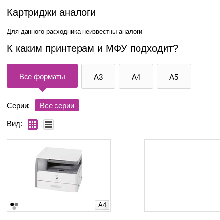
Картриджи аналоги
Для данного расходника неизвестны аналоги
К каким принтерам и МФУ подходит?
Все форматы
A3
A4
A5
Серии:
Все серии
Вид:
A4