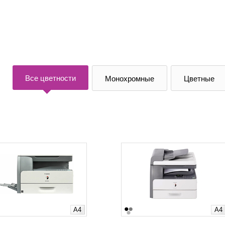
Все цветности
Монохромные
Цветные
A4
A4