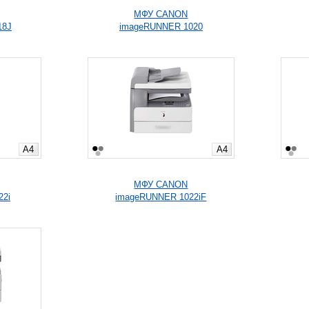
МФУ CANON
18J
imageRUNNER 1020
A4
A4
МФУ CANON
22i
imageRUNNER 1022iF