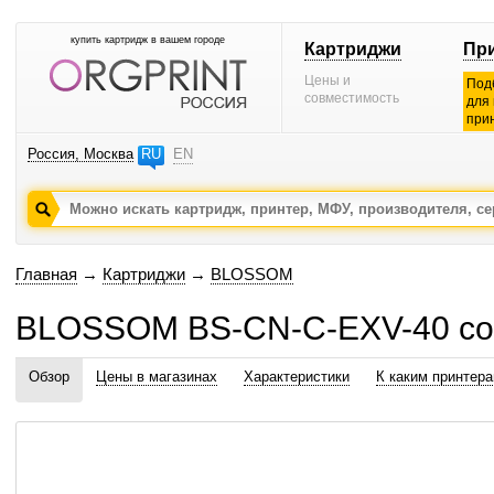
купить картридж в вашем городе
Картриджи
Пр
Цены и
Под
совместимость
для
при
Россия, Москва
RU
EN
Главная
→
Картриджи
→
BLOSSOM
BLOSSOM BS-CN-C-EXV-40 со
Обзор
Цены в магазинах
Характеристики
К каким принтер