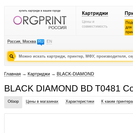
купить картридж в вашем городе
Картриджи
Пр
Цены и
Под
совместимость
для
при
Россия, Москва
RU
EN
Главная
→
Картриджи
→
BLACK-DIAMOND
BLACK DIAMOND BD T0481 С
Обзор
Цены в магазинах
Характеристики
К каким принтер