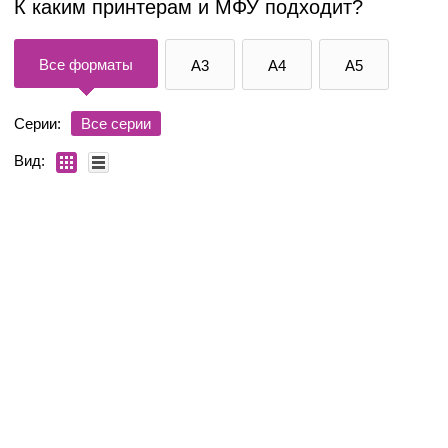
К каким принтерам и МФУ подходит?
Все форматы
A3
A4
A5
Серии:
Все серии
Вид: