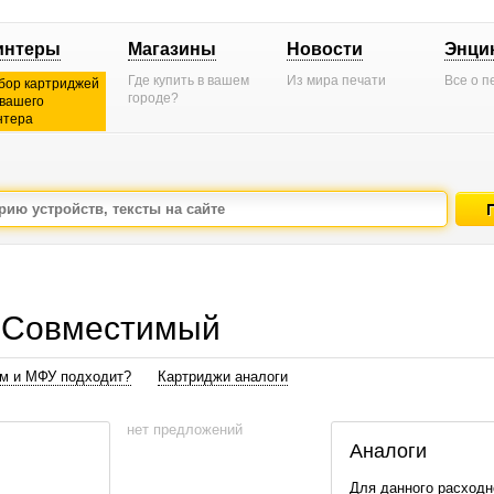
интеры
Магазины
Новости
Энци
Где купить в вашем
Из мира печати
Все о п
бор картриджей
городе?
 вашего
нтера
 Совместимый
ам и МФУ подходит?
Картриджи аналоги
нет предложений
Аналоги
Для данного расходн