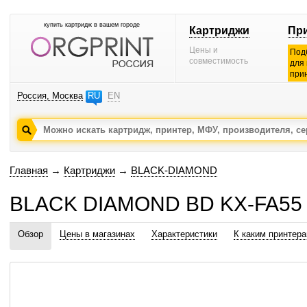
купить картридж в вашем городе
Картриджи
Пр
Цены и
Под
совместимость
для
при
Россия, Москва
RU
EN
Главная
→
Картриджи
→
BLACK-DIAMOND
BLACK DIAMOND BD KX-FA55
Обзор
Цены в магазинах
Характеристики
К каким принтер