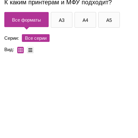
К каким принтерам и МФУ подходит?
Все форматы
A3
A4
A5
Серии:
Все серии
Вид: