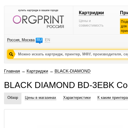
купить картридж в вашем городе
Картриджи
Пр
Цены и
Под
совместимость
для
при
Россия, Москва
RU
EN
Главная
→
Картриджи
→
BLACK-DIAMOND
BLACK DIAMOND BD-3EBK Со
Обзор
Цены в магазинах
Характеристики
К каким принтер